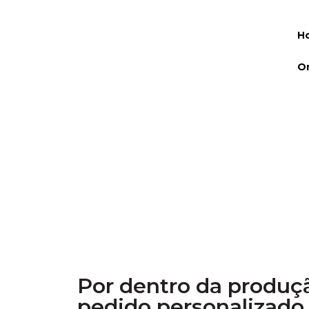
H
O
NOVIDADES
Por dentro da produç
pedido personalizado 