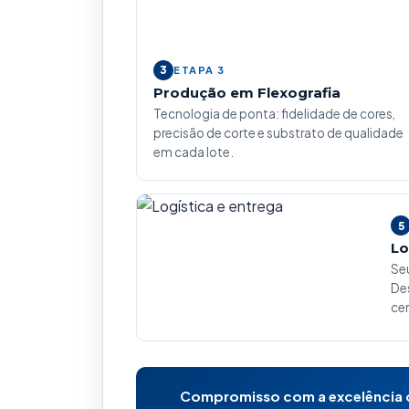
3
ETAPA 3
Produção em Flexografia
Tecnologia de ponta: fidelidade de cores,
precisão de corte e substrato de qualidade
em cada lote.
5
Lo
Se
De
cer
Compromisso com a excelência d