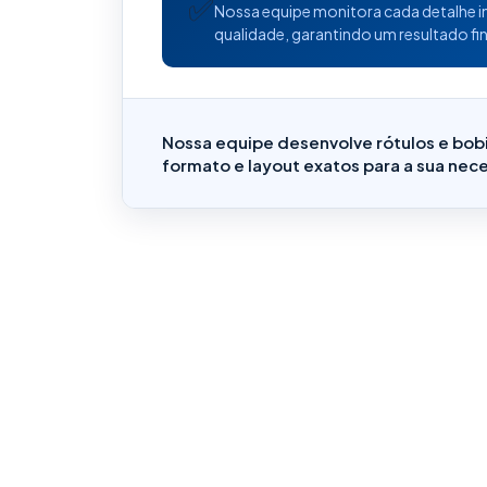
✅
Nossa equipe monitora cada detalhe 
qualidade, garantindo um resultado fin
Nossa equipe desenvolve rótulos e bob
formato e layout exatos para a sua nec
Mapa do site
Contat
Estrada RJ 
Home