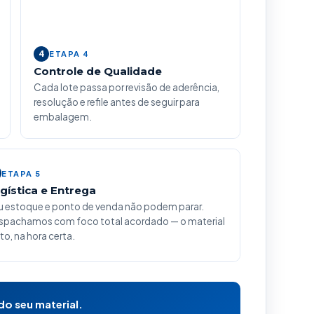
4
ETAPA 4
Controle de Qualidade
Cada lote passa por revisão de aderência,
resolução e refile antes de seguir para
embalagem.
ETAPA 5
gística e Entrega
u estoque e ponto de venda não podem parar.
spachamos com foco total acordado — o material
to, na hora certa.
o seu material.