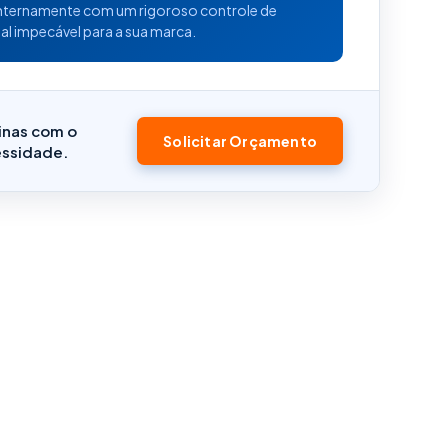
internamente com um rigoroso controle de
al impecável para a sua marca.
inas com o
Solicitar Orçamento
essidade.
o
Siga a PSR
127, s/n – Lote 40 – Loteamento