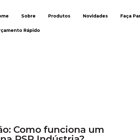
ome
Sobre
Produtos
Novidades
Faça Pa
rçamento Rápido
ão: Como funciona um
na PSR Indústria?